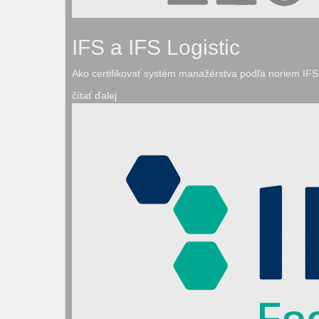
IFS a IFS Logistic
Ako certifikovať systém manažérstva podľa noriem IFS 
čítať ďalej