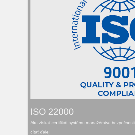
ISO 22000
Ako získať certifikát systému manažérstva bezpečnost
čítať ďalej