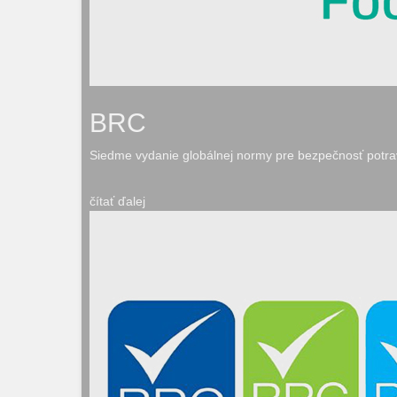
BRC
Siedme vydanie globálnej normy pre bezpečnosť potra
čítať ďalej