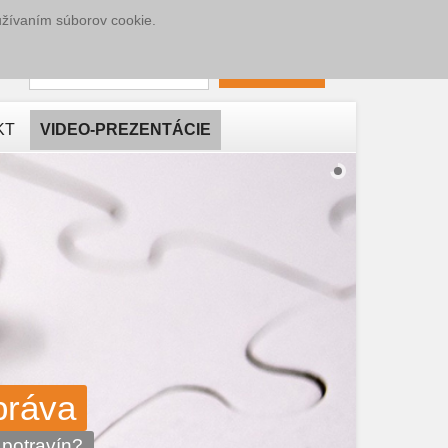
užívaním súborov cookie.
eslo
PRIHLÁSIŤ
KT
VIDEO-PREZENTÁCIE
práva
 potravín?