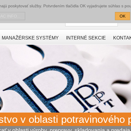
jú poskytovať služby. Potvrdením tlačidla OK vyjadrujete súhlas s po
Prihlásenie
IAC INFO...
OK
Používateľské meno
H
MANAŽÉRSKE SYSTÉMY
INTERNÉ SEKCIE
KONTA
tvo v oblasti potravinového 
ať v oblasti výroby, prepravy, skladovania a predaja