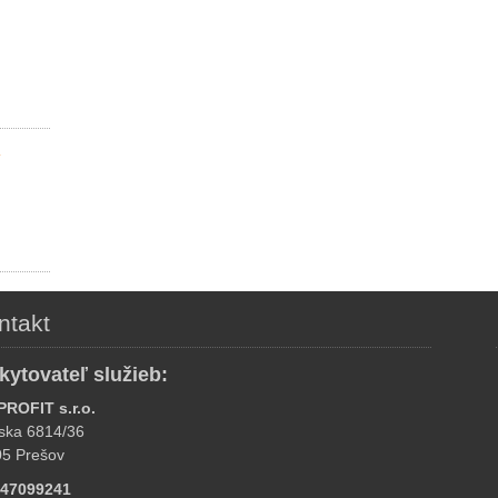
v
ntakt
kytovateľ služieb:
PROFIT s.r.o.
ska 6814/36
05 Prešov
 47099241