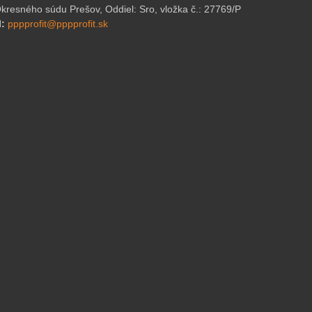
resného súdu Prešov, Oddiel: Sro, vložka č.: 27769/P
l:
pppprofit@pppprofit.sk