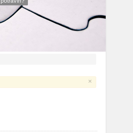
 potravín?
×