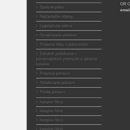
OR Ok
Správne právo
emai
Najčastejšie otázky
Legislatívna sekcia
Označovanie potravín
Prídavné látky v potravinách
Začiatok podnikania v
potravinárskom priemysle a správne
konanie
Preprava potravín
Skladovanie potravín
Predaj potravín
Kategória 700.a)
Kategória 700.b)
Kategória 700.c)
Kategória 700.d)