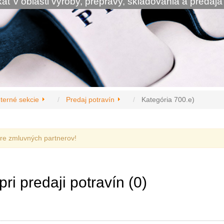
ať v oblasti výroby, prepravy, skladovania a predaja
nterné sekcie
Predaj potravín
Kategória 700.e)
 pre zmluvných partnerov!
ri predaji potravín (0)