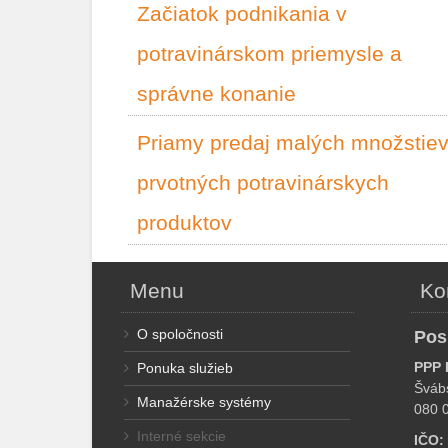
Začiatok podnikania v
potravinárskom priemysle a
správne konanie
Priamy predaj malých množstie
prvotných potravinárskych
produktov
Menu
Ko
O spoločnosti
Pos
PPP 
Ponuka služieb
Šváb
Manažérske systémy
080 
Interné sekcie
IČO: