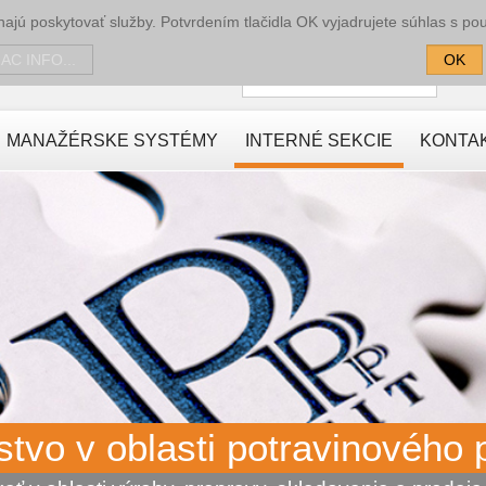
jú poskytovať služby. Potvrdením tlačidla OK vyjadrujete súhlas s po
Prihlásenie
IAC INFO...
OK
Používateľské meno
H
MANAŽÉRSKE SYSTÉMY
INTERNÉ SEKCIE
KONTA
tvo v oblasti potravinového 