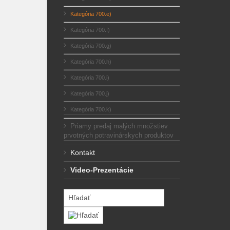
Kategória 700.e)
Kategória 700.f)
Kategória 700.g)
Kategória 700.h)
Kategória 700.i)
Kategória 700.j)
Kategória 700.k)
Priamy predaj malých množstiev
prvotných potravinárskych produktov
Kontakt
Video-Prezentácie