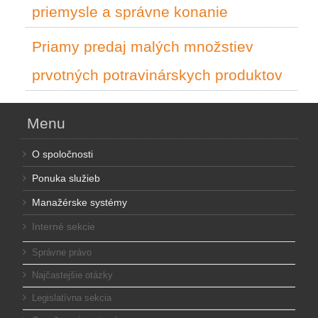
priemysle a správne konanie
Priamy predaj malých množstiev
prvotných potravinárskych produktov
Menu
O spoločnosti
Ponuka služieb
Manažérske systémy
Interné sekcie
Správne právo
Najčastejšie otázky
Legislatívna sekcia