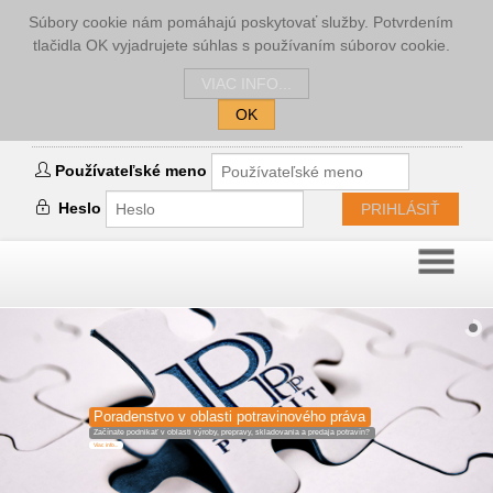
Súbory cookie nám pomáhajú poskytovať služby. Potvrdením
tlačidla OK vyjadrujete súhlas s používaním súborov cookie.
VIAC INFO...
OK
Prihlásenie
Používateľské meno
Heslo
PRIHLÁSIŤ
Poradenstvo v oblasti potravinového práva
Začínate podnikať v oblasti výroby, prepravy, skladovania a predaja potravín?
Viac info...