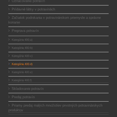
Označovanie potravín
Prídavné látky v potravinách
Začiatok podnikania v potravinárskom priemysle a správne
konanie
Preprava potravín
Kategória 400.a)
Kategória 400.b)
Kategória 400.c)
Kategória 400.d)
Kategória 400.e)
Kategória 400.f)
Skladovanie potravín
Predaj potravín
Priamy predaj malých množstiev prvotných potravinárskych
produktov