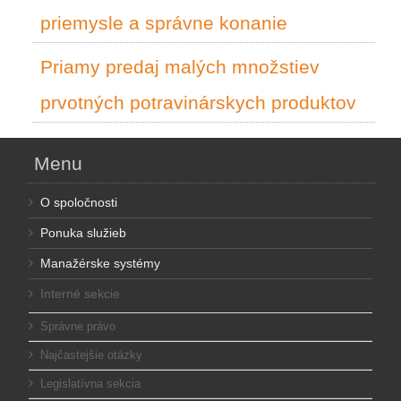
priemysle a správne konanie
Priamy predaj malých množstiev
prvotných potravinárskych produktov
Menu
O spoločnosti
Ponuka služieb
Manažérske systémy
Interné sekcie
Správne právo
Najčastejšie otázky
Legislatívna sekcia