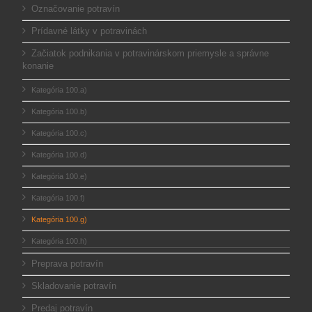
Označovanie potravín
Prídavné látky v potravinách
Začiatok podnikania v potravinárskom priemysle a správne
konanie
Kategória 100.a)
Kategória 100.b)
Kategória 100.c)
Kategória 100.d)
Kategória 100.e)
Kategória 100.f)
Kategória 100.g)
Kategória 100.h)
Preprava potravín
Skladovanie potravín
Predaj potravín