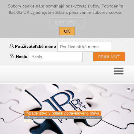
Súbory cookie nám pomáhajú poskytovať služby. Potvrdením
tlačidla OK vyjadrujete súhlas s používaním súborov cookie.
VIAC INFO...
OK
Prihlásenie
Používateľské meno
Heslo
PRIHLÁSIŤ
Poradenstvo v oblasti potravinového práva
Začínate podnikať v oblasti výroby, prepravy, skladovania a predaja potravín?
Viac info...