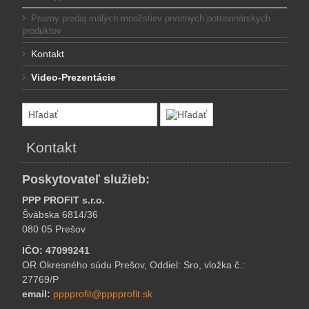
Priamy predaj malých množstiev prvotných potravinárskych
produktov
Kontakt
Video-Prezentácie
Kontakt
Poskytovateľ služieb:
PPP PROFIT s.r.o.
Švábska 6814/36
080 05 Prešov
IČO: 47099241
OR Okresného súdu Prešov, Oddiel: Sro, vložka č.:
27769/P
email:
pppprofit@pppprofit.sk