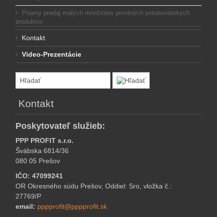
Priamy predaj malých množstiev prvotných potravinárskych
produktov
Kontakt
Video-Prezentácie
Kontakt
Poskytovateľ služieb:
PPP PROFIT s.r.o.
Švábska 6814/36
080 05 Prešov
IČO: 47099241
OR Okresného súdu Prešov, Oddiel: Sro, vložka č.:
27769/P
email:
pppprofit@pppprofit.sk