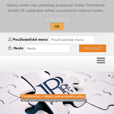
Súbory cookie nám pomáhajú poskytovať služby. Potvrdením
tlačidla OK vyjadrujete súhlas s používaním súborov cookie.
VIAC INFO...
OK
Prihlásenie
Používateľské meno
Heslo
PRIHLÁSIŤ
Poradenstvo v oblasti potravinového práva
Začínate podnikať v oblasti výroby, prepravy, skladovania a predaja potravín?
Viac info...