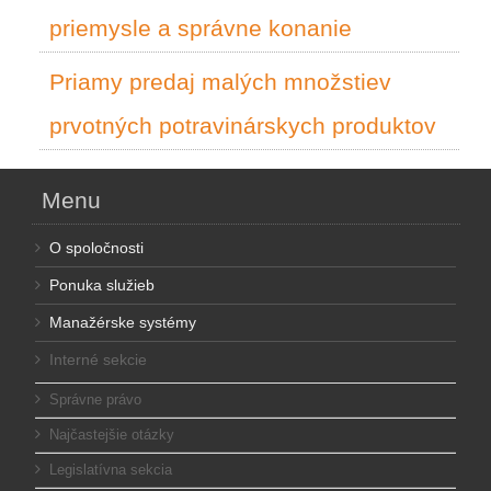
priemysle a správne konanie
Priamy predaj malých množstiev
prvotných potravinárskych produktov
Menu
O spoločnosti
Ponuka služieb
Manažérske systémy
Interné sekcie
Správne právo
Najčastejšie otázky
Legislatívna sekcia