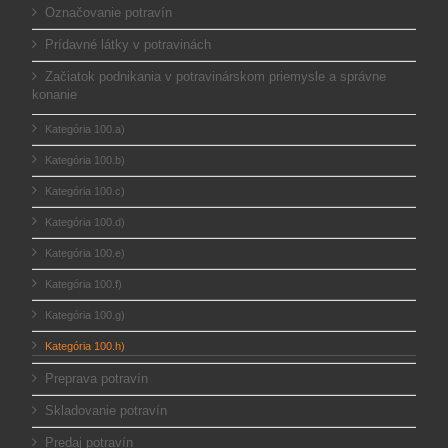
Označovanie potravín
Prídavné látky v potravinách
Začiatok podnikania v potravinárskom priemysle a správne
konanie
Kategória 100.a)
Kategória 100.b)
Kategória 100.c)
Kategória 100.d)
Kategória 100.e)
Kategória 100.f)
Kategória 100.g)
Kategória 100.h)
Preprava potravín
Skladovanie potravín
Predaj potravín